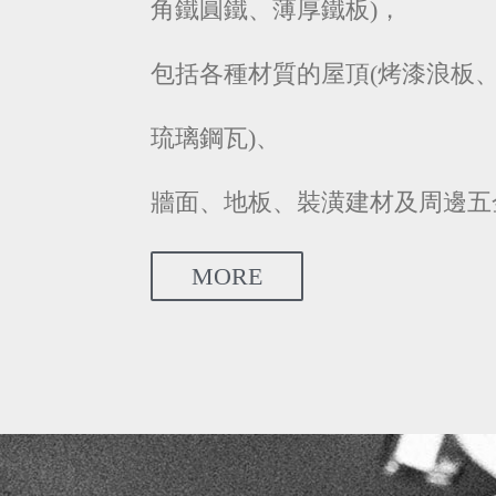
角鐵圓鐵、薄厚鐵板)
，
包括各種材質的屋頂(烤漆浪板
琉璃鋼瓦)、
牆面、地板、裝潢建材及周邊五
MORE