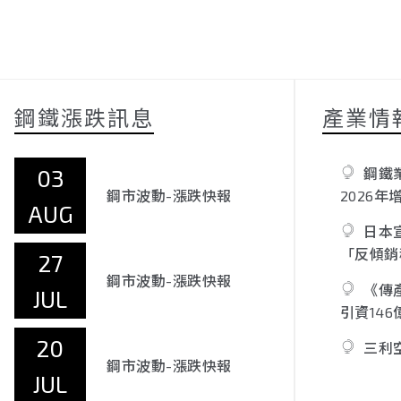
鋼鐵漲跌訊息
產業情
03
鋼鐵
鋼市波動-漲跌快報
2026年
AUG
長，鋼價
日本
「反傾銷
27
鋼市波動-漲跌快報
《傳
JUL
引資14
20
三利
鋼市波動-漲跌快報
JUL