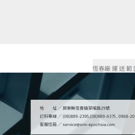
、屏東市
大明金 恆春廠 運 送 範 圍 – 嘉
地 址 ／
屏東縣恆春鎮草埔路29號
訂料專線 ／
(08)889-2395,(08)889-6375 , 0968-2
客服信箱 ／
service@srm-epochsia.com