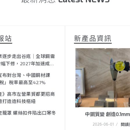
報站
新產品資訊
業逐步走出谷底｜全球鋼需
增幅下修，2027年加速成
維持支撐
宣布對台灣、中國鋼材課
稅」稅率最高至42.1%
產》高市左營果貿都更招商
6億打造造科技樞紐
空籠罩 螺絲扣件陷出口寒冬
中鋼質變 創造0.1m
2026-06-01
/
閱讀