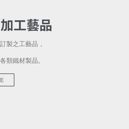
屬加工藝品
訂製之工藝品，
各類鐵材製品。
E