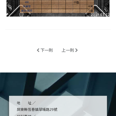
Previous
Next
下一則
上一則
地 址 ／
屏東縣恆春鎮草埔路29號