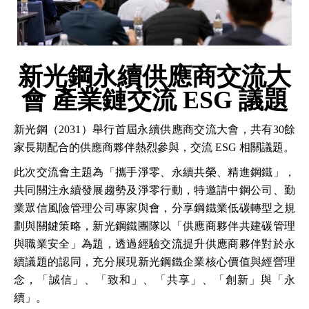
新光鋼永續供應商交流大
會 產業鏈交流 ESG 議題
新光鋼（2031）舉行首屆永續供應商交流大會，共有30餘
家長期配合的供應商夥伴熱烈參與，交流 ESG 相關議題。
此次交流會主題為「攜手淨零、永續共榮、精進鋼鐵」，
共同關注永續發展趨勢及淨零行動，特邀請中鋼公司、勤
業眾信風險管理公司專家與會，分享鋼鐵業低碳轉型之規
劃與關鍵策略，新光鋼鐵團隊以「供應商夥伴共建碳管理
與職業安全」為題，透過經驗交流提升供應商夥伴對於永
續議題的認同，充分展現新光鋼鐵企業核心價值與經營理
念，「誠信」、「致和」、「共享」、「創新」與「永
續」。