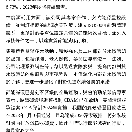
6.73%，2023年度將持續盤查。
在能源耗用方面，該公司與專家合作，安裝能源監控設
備，並制訂相應的能源改善對策，建立ISO50001能源管理
體系，更預計於各單位設定具體的節能績效目標，並列入
考核條件之一，以達實質節能減碳行動。
集團透過舉辦多元活動，積極強化員工內部對於永續議題
的認知，包括淨灘、老人關懷、參與世界關燈日、法務、
公司治理系列講座等，藉以透過實際參與，提高內部對於
永續議題的敏感度與重視程度。不僅深化內部對永續議題
的了解，更進一步強化了對於促進永續發展的承諾。
節能減碳已是刻不容緩的全民運動，與會的勤業眾信專家
表示，歐盟碳邊境調整機制 CBAM 已在啟動，美國清潔競
爭法案 CCA 預計2024年實施，我國的氣候變遷因應法已
在2023年1月10日通過，且為達成2050淨零碳排，將分階段
對國內排放源徵收碳費，因此即時執行節能減碳的行動，
將是當務之急。