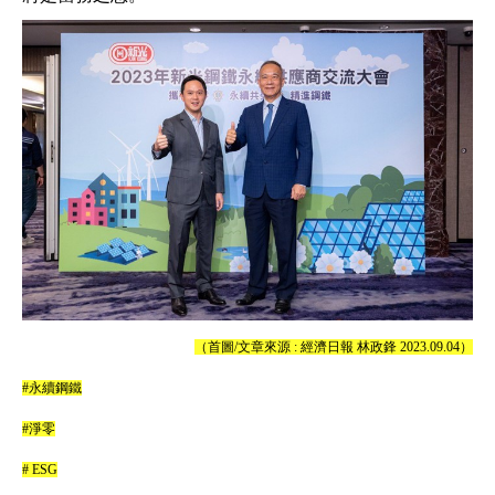
（首圖/文章來源 : 經濟日報 林政鋒 2023.09.04）
#永續鋼鐵
#淨零
# ESG