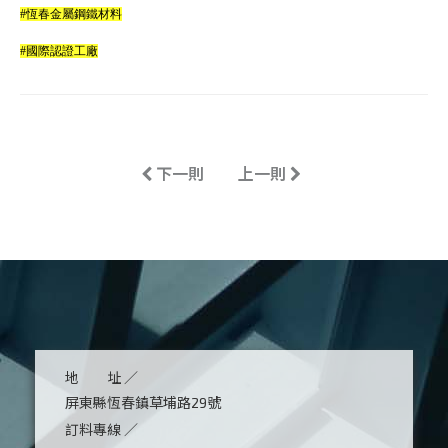
#恆春金屬鋼鐵材料
#國際認證工廠
Previous
Next
下一則
上一則
地 址 ／
屏東縣恆春鎮草埔路29號
訂料專線 ／