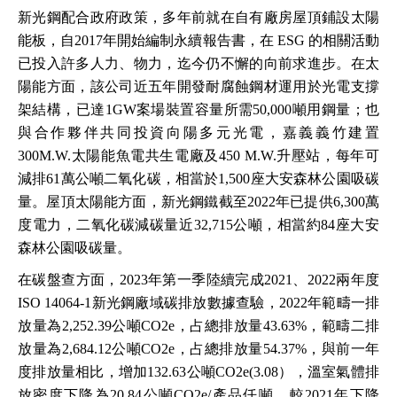
新光鋼配合政府政策，多年前就在自有廠房屋頂鋪設太陽
能板，自2017年開始編制永續報告書，在 ESG 的相關活動
已投入許多人力、物力，迄今仍不懈的向前求進步。在太
陽能方面，該公司近五年開發耐腐蝕鋼材運用於光電支撐
架結構，已達1GW案場裝置容量所需50,000噸用鋼量；也
與合作夥伴共同投資向陽多元光電，嘉義義竹建置
300M.W.太陽能魚電共生電廠及450 M.W.升壓站，每年可
減排61萬公噸二氧化碳，相當於1,500座大安森林公園吸碳
量。屋頂太陽能方面，新光鋼鐵截至2022年已提供6,300萬
度電力，二氧化碳減碳量近32,715公噸，相當約84座大安
森林公園吸碳量。
在碳盤查方面，2023年第一季陸續完成2021、2022兩年度
ISO 14064-1新光鋼廠域碳排放數據查驗，2022年範疇一排
放量為2,252.39公噸CO2e，占總排放量43.63%，範疇二排
放量為2,684.12公噸CO2e，占總排放量54.37%，與前一年
度排放量相比，增加132.63公噸CO2e(3.08），溫室氣體排
放密度下降為20.84公噸CO2e/產品仟噸，較2021年下降