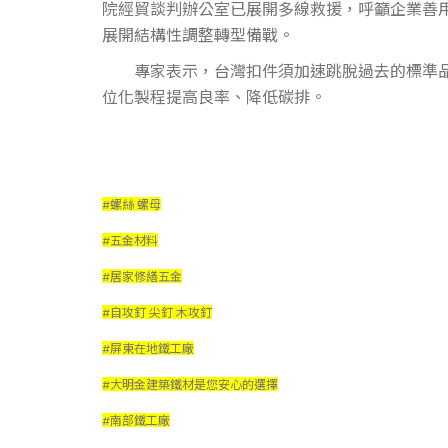
院經貿談判辦公室已展開多線救援，呼籲企業善用
展開結構性調整轉型備戰。
專家表示，台灣扣件須加速跳脫過去的標準品產
位化製程提高良率、降低碳排。
#螺絲 螺母
#五金材料
#居家修繕五金
#自攻釘 尖釘 木攻釘
#屏東在地鐵工廠
#大明金建築鐵材是您安心的選擇
#南部鐵工廠