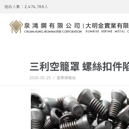
造訪人數：2,474,766人
三利空籠罩 螺絲扣件
2026-05-25
/
產業情報站