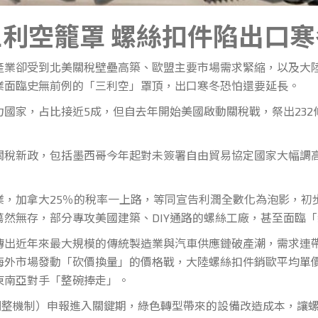
三利空籠罩
螺絲扣件陷出口寒
卻受到北美關稅壁壘高築、歐盟主要市場需求緊縮，以及大陸
業面臨史無前例的「三利空」罩頂，出口寒冬恐怕還要延長。
家，占比接近5成，但自去年開始美國啟動關稅戰，祭出232條
新政，包括墨西哥今年起對未簽署自由貿易協定國家大幅調高
加拿大25％的稅率一上路，等同宣告利潤全數化為泡影，初步
然無存，部分專攻美國建築、DIY通路的螺絲工廠，甚至面臨
近年來最大規模的傳統製造業與汽車供應鏈破產潮，需求連帶
市場發動「砍價換量」的價格戰，大陸螺絲扣件銷歐平均單價已跌
東南亞對手「整碗捧走」。
整機制）申報進入關鍵期，綠色轉型帶來的設備改造成本，讓螺