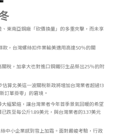
冬
、東南亞鋼廠「砍價換量」的多重夾擊，而未享
款，台灣螺絲扣件業輸美適用高達50％的關
關稅，加拿大也對進口鋼鐵衍生品祭出25％的附
估算北美這一波關稅新政將增加台灣業者超過13
「新訂單掛零」的窘境。
大幅緊縮，讓台灣業者今年首季景氣回暖的希望
至每公斤1.89美元，與台灣業者的3.37美元
絲中小企業感到雪上加霜。面對嚴峻考驗，行政