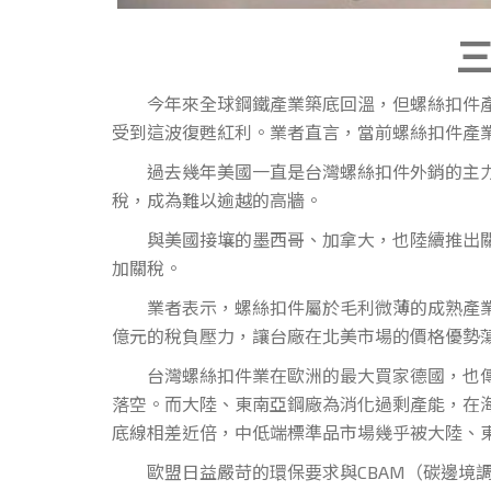
今年來全球鋼鐵產業築底回溫，但螺絲扣件產業
受到這波復甦紅利。業者直言，當前螺絲扣件產
過去幾年美國一直是台灣螺絲扣件外銷的主力國
稅，成為難以逾越的高牆。
與美國接壤的墨西哥、加拿大，也陸續推出關稅
加關稅。
業者表示，螺絲扣件屬於毛利微薄的成熟產業，
億元的稅負壓力，讓台廠在北美市場的價格優勢蕩
台灣螺絲扣件業在歐洲的最大買家德國，也傳出
落空。而大陸、東南亞鋼廠為消化過剩產能，在海外
底線相差近倍，中低端標準品市場幾乎被大陸、
歐盟日益嚴苛的環保要求與CBAM（碳邊境調