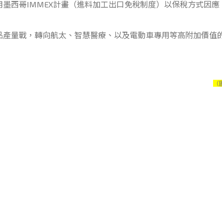
墨西哥IMMEX計畫（進料加工出口免稅制度）以保稅方式因
量戰，轉向航太、智慧醫療、以及電動車專用等高附加價值的
（