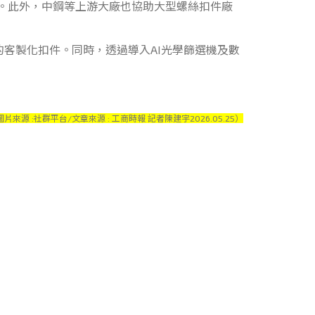
應。此外，中鋼等上游大廠也協助大型螺絲扣件廠
客製化扣件。同時，透過導入AI光學篩選機及數
圖片來源 :社群平台
/文章來源 : 工商時報 記者陳建宇2026.05.25）