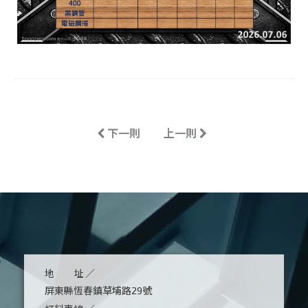
Previous
Next
下一則
上一則
地 址 ／
屏東縣恆春鎮草埔路29號