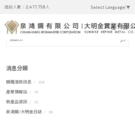
造訪人數：2,477,758人
Select Language
▼
消息分類
鋼鐵漲跌訊息
/
358
產業情報站
/
70
新產品資訊
/
33
泉鴻鋼/大明金日誌
/
66