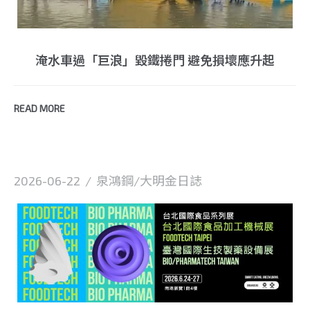
淹水車過「巨浪」毀鐵捲門 避免損壞應升起
READ MORE
2026-06-22
/
泉鴻鋼/大明金日誌