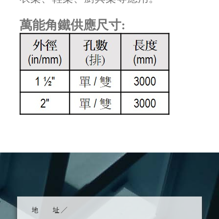
萬能角鐵供應尺寸:
地 址 ／