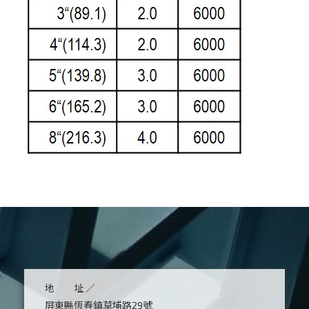
地 址 ／
屏東縣恆春鎮草埔路29號