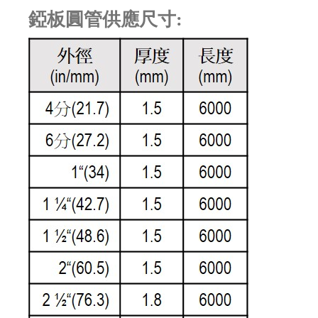
錏板圓管供應尺寸: