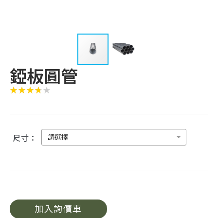
錏板圓管
請選擇
尺寸：
加入詢價車