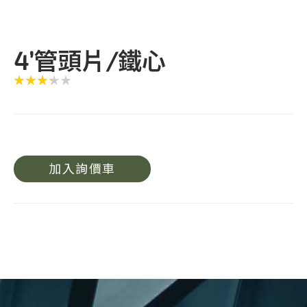
4’管頭片/鐵心
加入詢價車