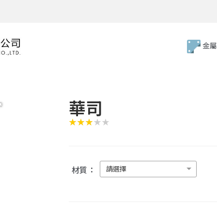
金屬
華司
請選擇
材質：