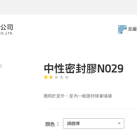
金屬
中性密封膠N029
適用於室外、室內一般建材接著填縫
請選擇
顏色：