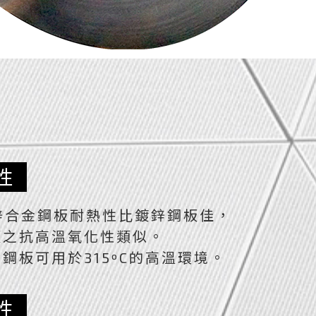
性
鋅合金鋼板耐熱性比鍍鋅鋼板佳，
板之抗高溫氧化性類似。
鋼板可用於315ºC的高溫環境。
性