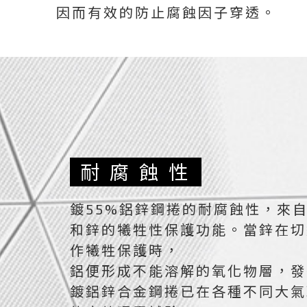
因而有效的防止腐蝕因子穿透。
耐腐蝕性
鍍55%鋁鋅鋼捲的耐腐蝕性，來
和鋅的犧牲性保護功能。當鋅在切
作犧牲保護時，
鋁便形成不能溶解的氧化物層，發
鍍鋁鋅合金鋼捲已在各種不同大氣