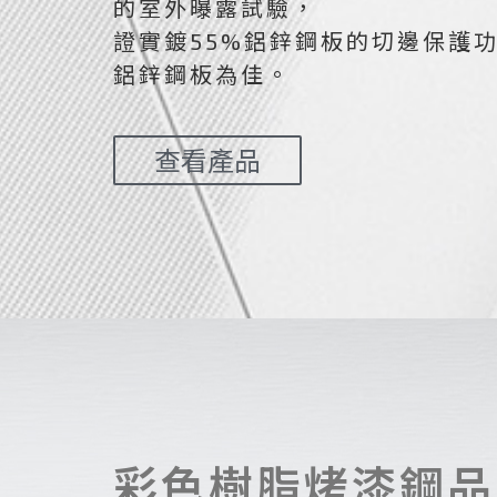
的室外曝露試驗，
證實鍍55%鋁鋅鋼板的切邊保護
鋁鋅鋼板為佳。
查看產品
彩色樹脂烤漆鋼品