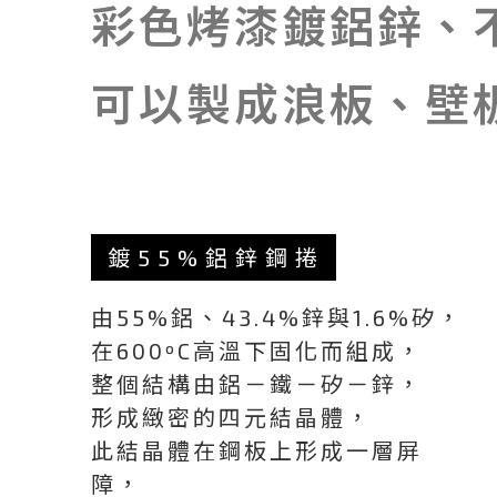
彩色烤漆鍍鋁鋅、
可以製成浪板、壁
鍍55%鋁鋅鋼捲
由55%鋁、43.4%鋅與1.6%矽，
在600ºC高溫下固化而組成，
整個結構由鋁－鐵－矽－鋅，
形成緻密的四元結晶體，
此結晶體在鋼板上形成一層屏
障，