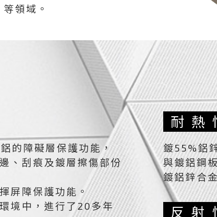
等領域。
耐熱
自鋁的障礙層保護功能，
鍍55%鋁
邊、刮痕及鍍層擦傷部份
與鍍鋁鋼
鍍鋁鋅合金
揮屏障保護功能。
環境中，進行了20多年
反射