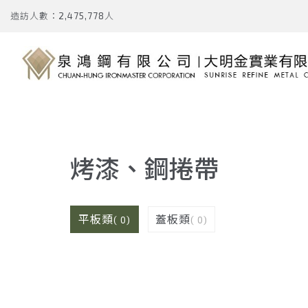
造訪人數：2,475,778人
烤漆、鋼捲帶
平板類
蓋板類
( 0)
( 0)