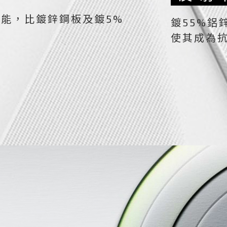
功能，比鍍鋅鋼板及鍍5%
鍍55%鋁
使其成為