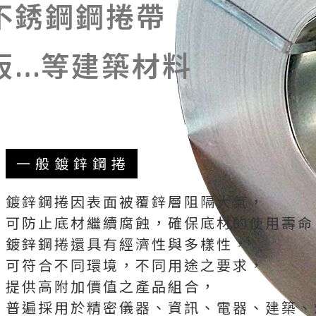
不銹鋼鋼捲帶
板…等建築材料
一般鍍鋅鋼捲
鍍鋅鋼捲因表面被覆鋅層阻隔大氣，
可防止底材繼續腐蝕，確保底材的使用壽命
鍍鋅鋼捲還具有經濟性與多樣性，
可符合不同環境，不同用途之要求，
提供高附加價值之產品組合，
普遍採用於精密儀器、資訊、電器、建築、