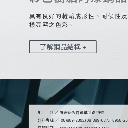
具有良好的輥輪成形性、耐候性及
樣亮麗之色彩。
了解鋼品結構 +
地 址 ／
屏東縣恆春鎮草埔路29號
訂料專線 ／
(08)889-2395,(08)889-6375 , 0968-2
客服信箱 ／
service@srm-epochsia.com