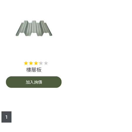
樓層板
加入詢價
1