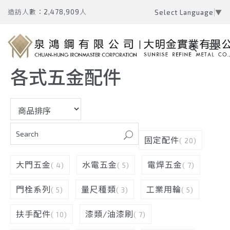
造訪人數：2,478,909人
Select Language
▼
各式五金配件
固定配件
( 20)
大門五金
水電五金
電焊五金
( 4)
( 5)
( 7)
門栓系列
量尺種類
工業用輪
( 5)
( 3)
( 5)
扶手配件
漆類/油漆刷
( 10)
( 7)