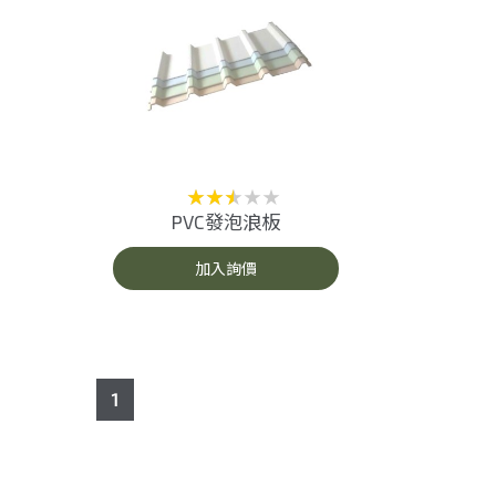
PVC發泡浪板
加入詢價
1