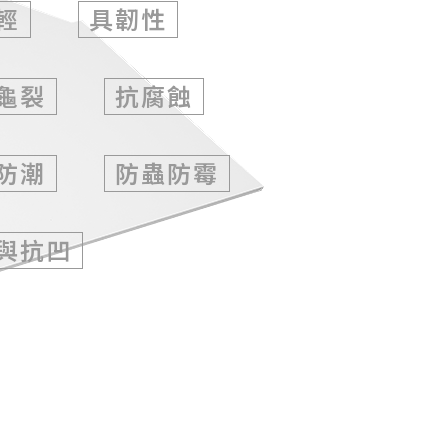
輕
具韌性
龜裂
抗腐蝕
防潮
防蟲防霉
與抗凹