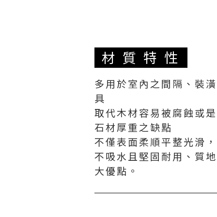
材質特性
多用於室內之間隔、裝潢
具
取代木材容易被腐蝕或是
石材厚重之缺點
不僅表面柔順平整光滑，
不吸水且堅固耐用、質地
大優點。