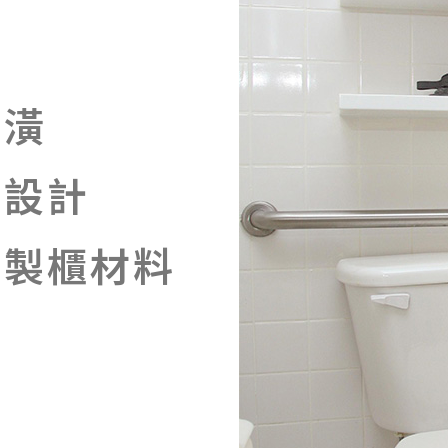
裝潢
板設計
訂製櫃材料